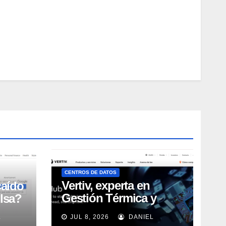
CENTROS DE DATOS
Vertiv, experta en
caído
Gestión Térmica y
lsa?
energía de Centros de
L
JUL 8, 2026
DANIEL
Datos, sigue su