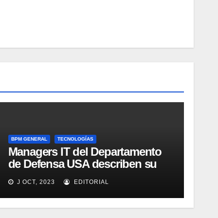
BPM GENERAL
TECNOLOGÍAS
Managers IT del Departamento
de Defensa USA describen su
implementación SOA
J OCT, 2023
EDITORIAL