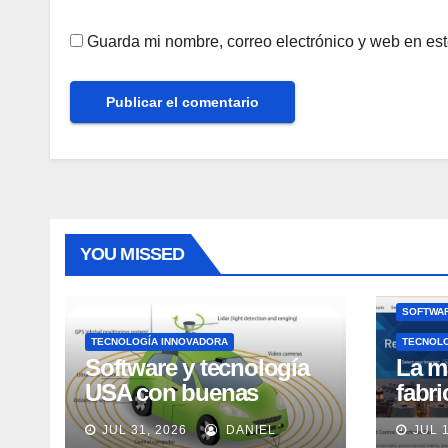
Guarda mi nombre, correo electrónico y web en es
YOU MISSED
SOFTWAR
TECNOLOGÍA INNOVADORA
TECNOL
Software y tecnología
La m
USA con buenas
fabr
expectativas en ventas
pero
JUL 31, 2026
DANIEL
JUL 
en los próximos 2
adec