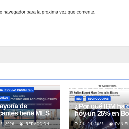
te navegador para la próxima vez que comente.
E PARA LA INDUSTRIA
OGÍAS
IBM
TECNOLOGÍAS
ayoría de
¿Por qué IBM ha 
icantes tiene MES
hoy un 25% en Bo
 no lo usa
15, 2026
REDACCIÓN
JUL 14, 2026
DANIE
uadamente, según