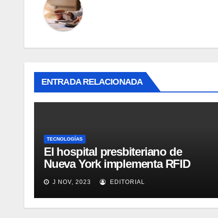
ENTRADA RELACIONADA
TECNOLOGÍAS
El hospital presbiteriano de
Nueva York implementa RFID
para mejorar el proceso de
J NOV, 2023
EDITORIAL
inventario de equipamiento
médico