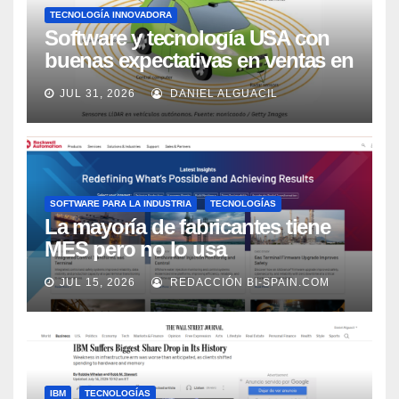
TECNOLOGÍA INNOVADORA
Software y tecnología USA con
buenas expectativas en ventas en
los próximos 2 años, según
JUL 31, 2026
DANIEL ALGUACIL
Market Watch
SOFTWARE PARA LA INDUSTRIA
TECNOLOGÍAS
La mayoría de fabricantes tiene
MES pero no lo usa
adecuadamente, según Rockwell
JUL 15, 2026
REDACCIÓN BI-SPAIN.COM
Automation
IBM
TECNOLOGÍAS