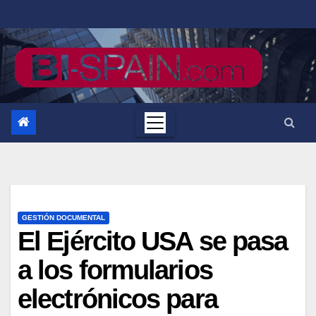
Saltar
al
contenido
GESTIÓN DOCUMENTAL
El Ejército USA se pasa
a los formularios
electrónicos para