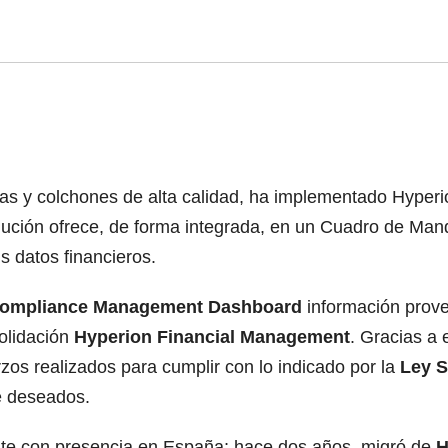
adas y colchones de alta calidad, ha implementado Hy
lución ofrece, de forma integrada, en un Cuadro de Mand
s datos financieros.
Compliance Management Dashboard
información prove
solidación
Hyperion Financial Management
. Gracias a
zos realizados para cumplir con lo indicado por la
Ley S
le deseados.
ante con presencia en España; hace dos años, migró de
H