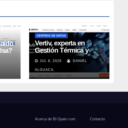
CENTROS DE DATOS
Vertiv, experta en
caído
Gestión Térmica y
lsa?
energía de Centros de
L
JUL 8, 2026
DANIEL
Datos, sigue su
crecimiento imparable
ALGUACIL
Acerca de BI-Spain.com
Contacto