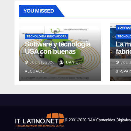
YOU MISSED
SOFTWAR
TECNOLOGÍA INNOVADORA
TECNOL
Software y tecnología
La m
USA con buenas
fabr
expectativas en ventas
pero
JUL 31, 2026
DANIEL
JUL 
en los próximos 2
adec
años, según Market
ALGUACIL
Rock
BI-SPA
Watch
© 2001-2020 DAA Contenidos Digitales