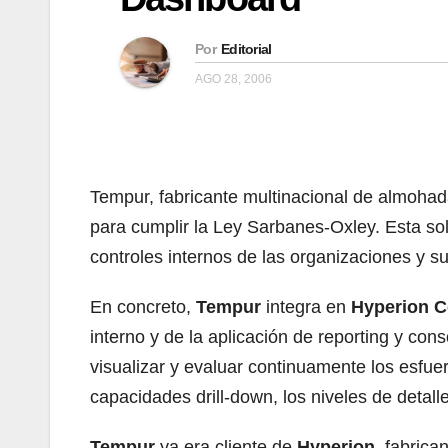
Por
Editorial
AGO 28, 2006
Tempur, fabricante multinacional de almoh
para cumplir la Ley Sarbanes-Oxley. Esta so
controles internos de las organizaciones y su
En concreto,
Tempur
integra en
Hyperion 
interno y de la aplicación de reporting y con
visualizar y evaluar continuamente los esfuer
capacidades drill-down, los niveles de detal
Tempur
ya era cliente de
Hyperion
, fabric