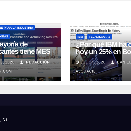
E PARA LA INDUSTRIA
OGÍAS
IBM
TECNOLOGÍAS
ayoría de
¿Por qué IBM ha 
icantes tiene MES
hoy un 25% en Bo
 no lo usa
15, 2026
REDACCIÓN
JUL 14, 2026
DANIE
uadamente, según
well Automation
IN.COM
ALGUACIL
, S.L.