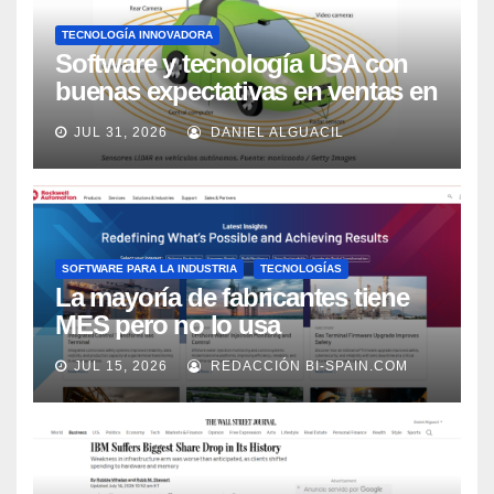
TECNOLOGÍA INNOVADORA
Software y tecnología USA con
buenas expectativas en ventas en
los próximos 2 años, según
JUL 31, 2026
DANIEL ALGUACIL
Market Watch
SOFTWARE PARA LA INDUSTRIA
TECNOLOGÍAS
La mayoría de fabricantes tiene
MES pero no lo usa
adecuadamente, según Rockwell
JUL 15, 2026
REDACCIÓN BI-SPAIN.COM
Automation