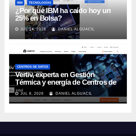
IBM
TECNOLOGÍAS
¿Por qué IBM ha caído hoy un
25% en Bolsa?
JUL 14, 2026
DANIEL ALGUACIL
CENTROS DE DATOS
Vertiv, experta en Gestión
Térmica y energía de Centros de
Datos, sigue su crecimiento
JUL 8, 2026
DANIEL ALGUACIL
imparable