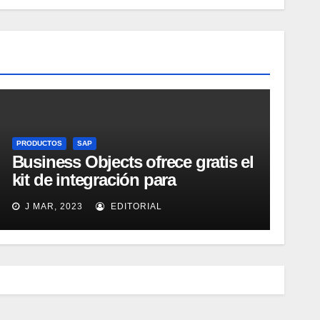
PRODUCTOS
SAP
Business Objects ofrece gratis el
kit de integración para
Micrososft Office SharePoint
J MAR, 2023
EDITORIAL
Server 2007