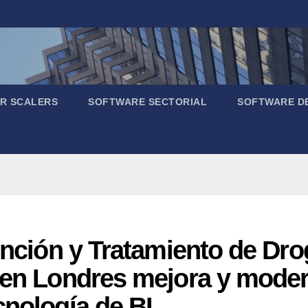
R SCALERS
SOFTWARE SECTORIAL
SOFTWARE D
vención y Tratamiento de Dr
 en Londres mejora y moder
cnología de BI