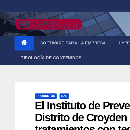
Saltar
al
contenido
SOFTWARE PARA LA EMPRESA
HYPE
TIPOLOGÍA DE CONTENIDOS
PRODUCTOS
SAS
El Instituto de Pre
Distrito de Croyden
tratamientos con te