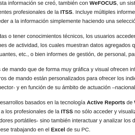
 esta información se creó, también con
WeFOCUS
, un si
entes profesionales de la
ITSS
. Incluye múltiples infor
ceder a la información simplemente haciendo una selecció
as o tener conocimientos técnicos, los usuarios acceden
s de actividad, los cuales muestran datos agregados qu
ntes, etc., o bien informes de gestión, de personal, par
de mando que de forma muy gráfica y visual ofrecen inf
ros de mando están personalizados para ofrecer los indi
spector- y en función de su ámbito de actuación –nacional
sarrollos basados en la tecnología
Active Reports
de
 a los profesionales de la
ITSS
no sólo acceder y visual
res portátiles- sino también interactuar y analizar los d
viese trabajando en el
Excel
de su PC.