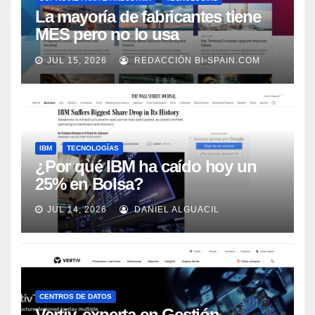
La mayoría de fabricantes tiene
MES pero no lo usa
adecuadamente, según Rockwell
JUL 15, 2026
REDACCIÓN BI-SPAIN.COM
Automation
IBM
TECNOLOGÍAS
¿Por qué IBM ha caído hoy un
25% en Bolsa?
JUL 14, 2026
DANIEL ALGUACIL
CENTROS DE DATOS
Vertiv, experta en Gestión