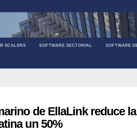
R SCALERS
SOFTWARE SECTORIAL
SOFTWARE D
arino de EllaLink reduce la 
atina un 50%