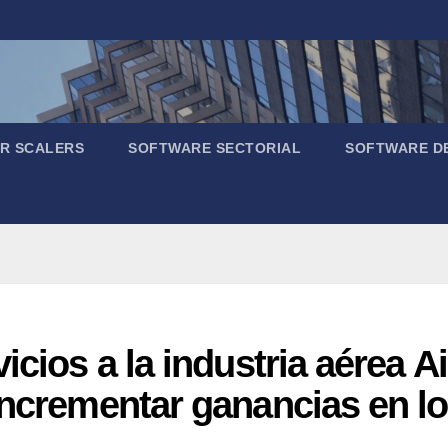
R SCALERS
SOFTWARE SECTORIAL
SOFTWARE D
icios a la industria aérea Ai
incrementar ganancias en l