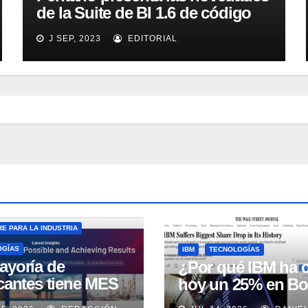
de la Suite de BI 1.6 de código
abierto
J SEP, 2023
EDITORIAL
E PARA LA INDUSTRIA
OGÍAS
IBM
TECNOLOGÍAS
ayoría de
¿Por qué IBM ha 
icantes tiene MES
hoy un 25% en Bo
 no lo usa