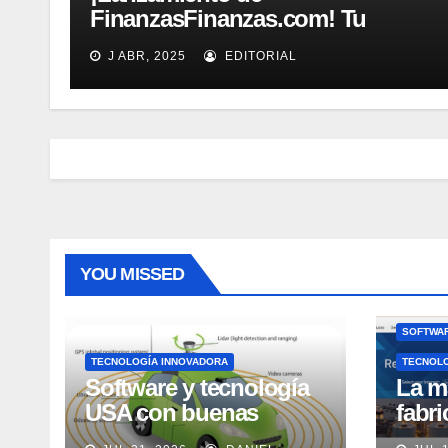
FinanzasFinanzas.com! Tu
nueva fuente confiable de
J ABR, 2025
EDITORIAL
educación financiera
YOU MISSED
SOFTWAR
TECNOLOGÍA INNOVADORA
TECNOL
Software y tecnología
La m
USA con buenas
fabr
expectativas en ventas
pero