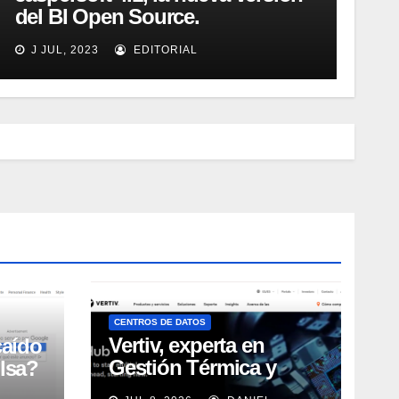
del BI Open Source.
Introducción y demo. Webinar
J JUL, 2023
EDITORIAL
de 1 hora.
CENTROS DE DATOS
Vertiv, experta en
caído
Gestión Térmica y
lsa?
energía de Centros de