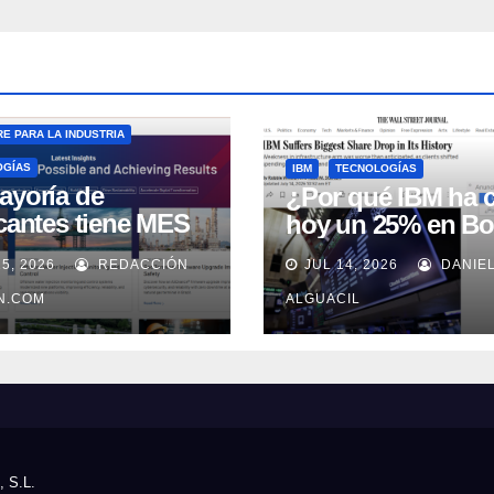
E PARA LA INDUSTRIA
OGÍAS
IBM
TECNOLOGÍAS
ayoría de
¿Por qué IBM ha 
icantes tiene MES
hoy un 25% en Bo
 no lo usa
15, 2026
REDACCIÓN
JUL 14, 2026
DANIE
uadamente, según
well Automation
IN.COM
ALGUACIL
, S.L.