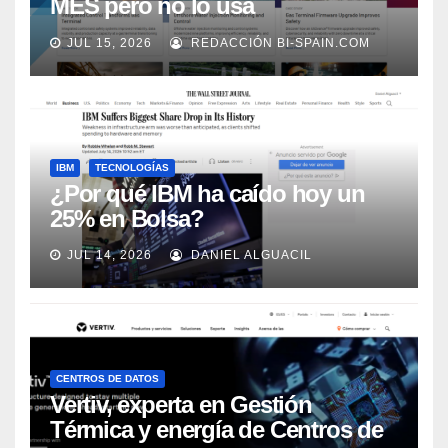
MES pero no lo usa
adecuadamente, según Rockwell
JUL 15, 2026
REDACCIÓN BI-SPAIN.COM
Automation
IBM
TECNOLOGÍAS
¿Por qué IBM ha caído hoy un
25% en Bolsa?
JUL 14, 2026
DANIEL ALGUACIL
CENTROS DE DATOS
Vertiv, experta en Gestión
Térmica y energía de Centros de