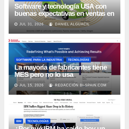
Software y tecnología USA con
buenas expectativas en ventas en
los próximos 2 años, según
JUL 31, 2026
DANIEL ALGUACIL
Market Watch
SOFTWARE PARA LA INDUSTRIA
TECNOLOGÍAS
La mayoría de fabricantes tiene
MES pero no lo usa
adecuadamente, según Rockwell
JUL 15, 2026
REDACCIÓN BI-SPAIN.COM
Automation
IBM
TECNOLOGÍAS
¿Por qué IBM ha caído hoy un