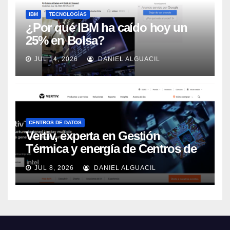
IBM
TECNOLOGÍAS
¿Por qué IBM ha caído hoy un
25% en Bolsa?
JUL 14, 2026
DANIEL ALGUACIL
CENTROS DE DATOS
Vertiv, experta en Gestión
Térmica y energía de Centros de
Datos, sigue su crecimiento
JUL 8, 2026
DANIEL ALGUACIL
imparable