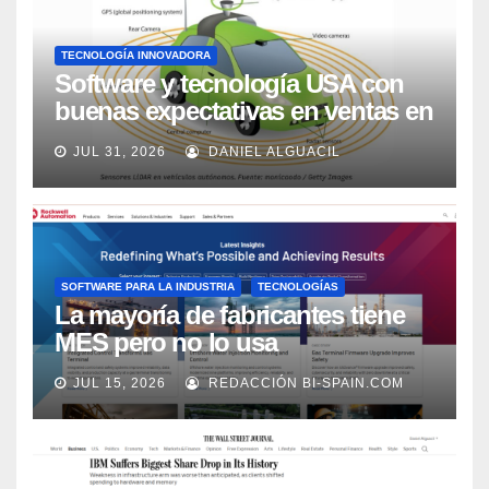
TECNOLOGÍA INNOVADORA
Software y tecnología USA con
buenas expectativas en ventas en
los próximos 2 años, según
JUL 31, 2026
DANIEL ALGUACIL
Market Watch
SOFTWARE PARA LA INDUSTRIA
TECNOLOGÍAS
La mayoría de fabricantes tiene
MES pero no lo usa
adecuadamente, según Rockwell
JUL 15, 2026
REDACCIÓN BI-SPAIN.COM
Automation