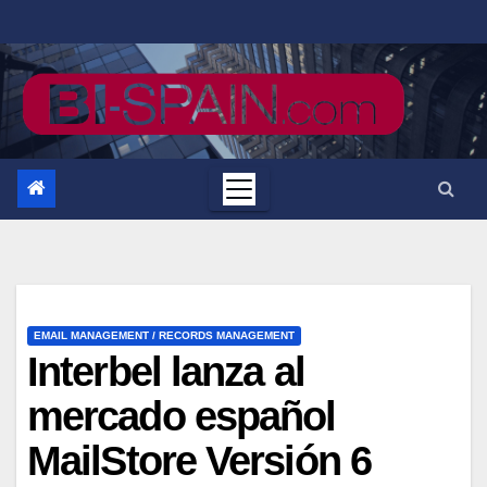
Saltar
al
contenido
EMAIL MANAGEMENT / RECORDS MANAGEMENT
Interbel lanza al
mercado español
MailStore Versión 6