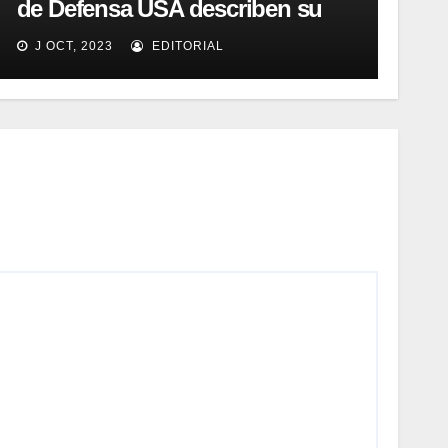
de Defensa USA describen su
implementación SOA
J OCT, 2023
EDITORIAL