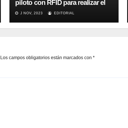
piloto con RFID para realizar el
seguimiento y control de
J NOV, 2023
EDITORIAL
alimentos
Los campos obligatorios están marcados con
*