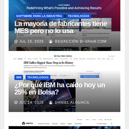
SOFTWARE PARA LA INDUSTRIA
TECNOLOGÍAS
La mayoría de fabricantes tiene
MES pero no lo usa
adecuadamente, según Rockwell
JUL 15, 2026
REDACCIÓN BI-SPAIN.COM
Automation
IBM
TECNOLOGÍAS
¿Por qué IBM ha caído hoy un
25% en Bolsa?
JUL 14, 2026
DANIEL ALGUACIL