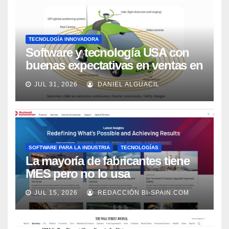
TECNOLOGÍA INNOVADORA
Software y tecnología USA con
buenas expectativas en ventas en
los próximos 2 años, según
JUL 31, 2026
DANIEL ALGUACIL
Market Watch
SOFTWARE PARA LA INDUSTRIA
TECNOLOGÍAS
La mayoría de fabricantes tiene
MES pero no lo usa
adecuadamente, según Rockwell
JUL 15, 2026
REDACCIÓN BI-SPAIN.COM
Automation