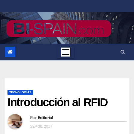
Saltar
al
contenido
TECNOLOGÍAS
Introducción al RFID
Por
Editorial
SEP 30, 2017