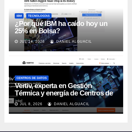
IBM
TECNOLOGÍAS
¿Por qué IBM ha caído hoy un
25% en Bolsa?
JUL 14, 2026
DANIEL ALGUACIL
CENTROS DE DATOS
Vertiv, experta en Gestión
Térmica y energía de Centros de
Datos, sigue su crecimiento
JUL 8, 2026
DANIEL ALGUACIL
imparable