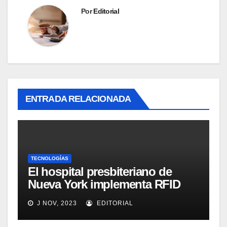
Por
Editorial
ENTRADA RELACIONADA
TECNOLOGÍAS
El hospital presbiteriano de
Nueva York implementa RFID
para mejorar el proceso de
J NOV, 2023
EDITORIAL
inventario de equipamiento
médico