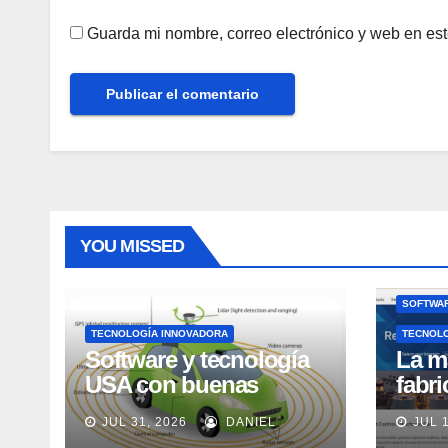
Guarda mi nombre, correo electrónico y web en es
YOU MISSED
SOFTWAR
TECNOLOGÍA INNOVADORA
TECNOL
Software y tecnología
La m
USA con buenas
fabr
expectativas en ventas
pero
JUL 31, 2026
DANIEL
JUL 
en los próximos 2
adec