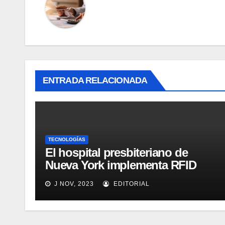
ENTRADA RELACIONADA
TECNOLOGÍAS
El hospital presbiteriano de
Nueva York implementa RFID
para mejorar el proceso de
J NOV, 2023
EDITORIAL
inventario de equipamiento
médico