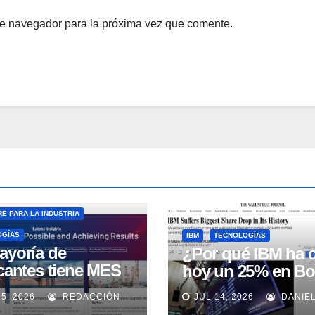
te navegador para la próxima vez que comente.
E PARA LA INDUSTRIA
OGÍAS
IBM
TECNOLOGÍAS
ayoría de
¿Por qué IBM ha 
icantes tiene MES
hoy un 25% en Bo
 no lo usa
15, 2026
REDACCIÓN
JUL 14, 2026
DANIE
uadamente, según