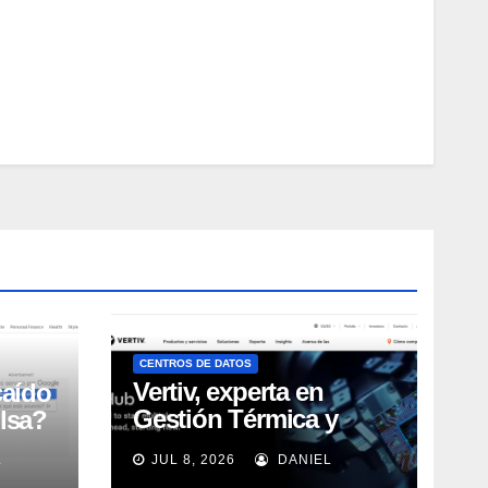
CENTROS DE DATOS
Vertiv, experta en
caído
Gestión Térmica y
lsa?
energía de Centros de
L
JUL 8, 2026
DANIEL
Datos, sigue su