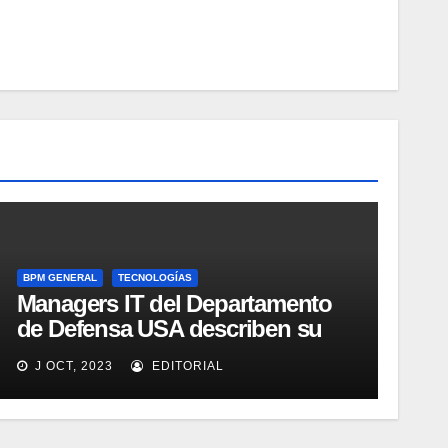
BPM GENERAL
TECNOLOGÍAS
Managers IT del Departamento
de Defensa USA describen su
implementación SOA
J OCT, 2023
EDITORIAL