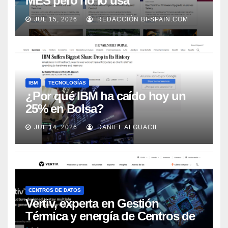
MES pero no lo usa
adecuadamente, según Rockwell
JUL 15, 2026
REDACCIÓN BI-SPAIN.COM
Automation
IBM
TECNOLOGÍAS
¿Por qué IBM ha caído hoy un
25% en Bolsa?
JUL 14, 2026
DANIEL ALGUACIL
CENTROS DE DATOS
Vertiv, experta en Gestión
Térmica y energía de Centros de