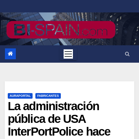
Saltar
al
contenido
AURAPORTAL
FABRICANTES
La administración
pública de USA
InterPortPolice hace