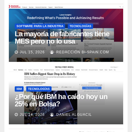
SOFTWARE PARA LA INDUSTRIA
TECNOLOGÍAS
La mayoría de fabricantes tiene
MES pero no lo usa
adecuadamente, según Rockwell
JUL 15, 2026
REDACCIÓN BI-SPAIN.COM
Automation
IBM
TECNOLOGÍAS
¿Por qué IBM ha caído hoy un
25% en Bolsa?
JUL 14, 2026
DANIEL ALGUACIL