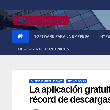
Saltar
al
contenido
SOFTWARE PARA LA EMPRESA
HYPE
TIPOLOGÍA DE CONTENIDOS
BUSINESS INTELLIGENCE
TECNOLOGÍAS
La aplicación gratui
récord de descarga