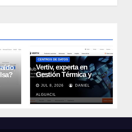
CENTROS DE DATOS
Vertiv, experta en
caído
Gestión Térmica y
lsa?
energía de Centros de
L
JUL 8, 2026
DANIEL
Datos, sigue su
crecimiento imparable
ALGUACIL