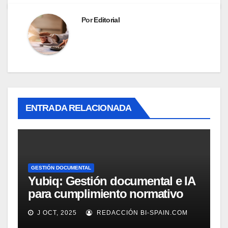
Por
Editorial
ENTRADA RELACIONADA
GESTIÓN DOCUMENTAL
Yubiq: Gestión documental e IA
para cumplimiento normativo
(Demo)
J OCT, 2025
REDACCIÓN BI-SPAIN.COM