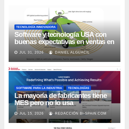
TECNOLOGÍA INNOVADORA
Software y tecnología USA con
buenas expectativas en ventas en
los próximos 2 años, según
JUL 31, 2026
DANIEL ALGUACIL
Market Watch
SOFTWARE PARA LA INDUSTRIA
TECNOLOGÍAS
La mayoría de fabricantes tiene
MES pero no lo usa
adecuadamente, según Rockwell
JUL 15, 2026
REDACCIÓN BI-SPAIN.COM
Automation