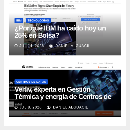
IBM
TECNOLOGÍAS
¿Por qué IBM ha caído hoy un
25% en Bolsa?
JUL 14, 2026
DANIEL ALGUACIL
CENTROS DE DATOS
Vertiv, experta en Gestión
Térmica y energía de Centros de
Datos, sigue su crecimiento
JUL 8, 2026
DANIEL ALGUACIL
imparable