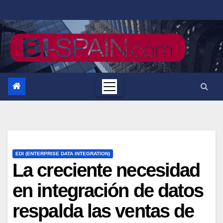
Saltar
al
contenido
EDI (ENTERPRISE DATA INTEGRATION)
La creciente necesidad
en integración de datos
respalda las ventas de