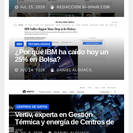
adecuadamente, según Rockwell
JUL 15, 2026
REDACCIÓN BI-SPAIN.COM
Automation
IBM
TECNOLOGÍAS
¿Por qué IBM ha caído hoy un
25% en Bolsa?
JUL 14, 2026
DANIEL ALGUACIL
CENTROS DE DATOS
Vertiv, experta en Gestión
Térmica y energía de Centros de
Datos, sigue su crecimiento
JUL 8, 2026
DANIEL ALGUACIL