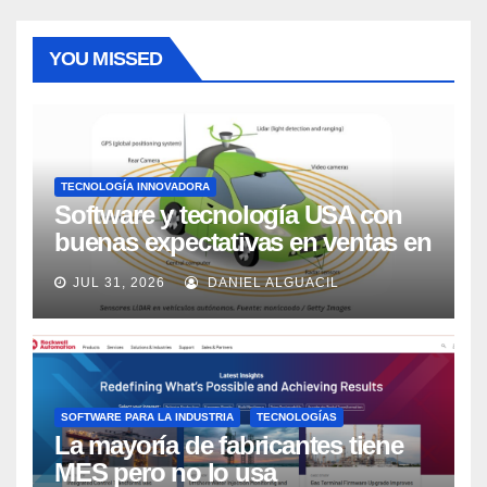
YOU MISSED
TECNOLOGÍA INNOVADORA
Software y tecnología USA con
buenas expectativas en ventas en
los próximos 2 años, según
JUL 31, 2026
DANIEL ALGUACIL
Market Watch
SOFTWARE PARA LA INDUSTRIA
TECNOLOGÍAS
La mayoría de fabricantes tiene
MES pero no lo usa