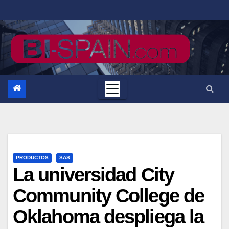
Saltar
al
contenido
PRODUCTOS
SAS
La universidad City
Community College de
Oklahoma despliega la