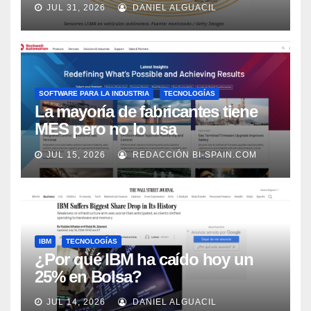
JUL 31, 2026
DANIEL ALGUACIL
Market Watch
SOFTWARE PARA LA INDUSTRIA
TECNOLOGÍAS
La mayoría de fabricantes tiene
MES pero no lo usa
adecuadamente, según Rockwell
JUL 15, 2026
REDACCIÓN BI-SPAIN.COM
Automation
IBM
TECNOLOGÍAS
¿Por qué IBM ha caído hoy un
25% en Bolsa?
JUL 14, 2026
DANIEL ALGUACIL