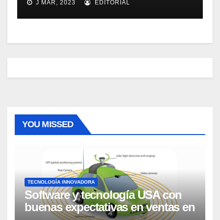
J MAR, 2023
EDITORIAL
Server 2007
YOU MISSED
TECNOLOGÍA INNOVADORA
Software y tecnología USA con
buenas expectativas en ventas en
los próximos 2 años, según