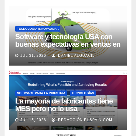
TECNOLOGÍA INNOVADORA
Software y tecnología USA con
buenas expectativas en ventas en
los próximos 2 años, según
JUL 31, 2026
DANIEL ALGUACIL
Market Watch
SOFTWARE PARA LA INDUSTRIA
TECNOLOGÍAS
La mayoría de fabricantes tiene
MES pero no lo usa
adecuadamente, según Rockwell
JUL 15, 2026
REDACCIÓN BI-SPAIN.COM
Automation