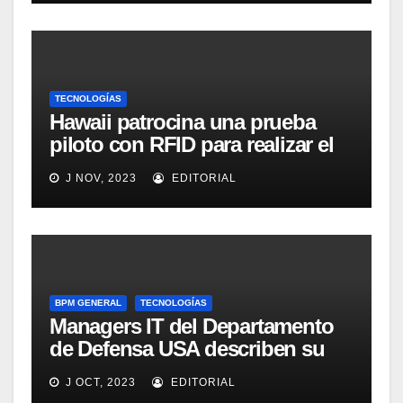
médico
TECNOLOGÍAS
Hawaii patrocina una prueba
piloto con RFID para realizar el
seguimiento y control de
J NOV, 2023
EDITORIAL
alimentos
BPM GENERAL
TECNOLOGÍAS
Managers IT del Departamento
de Defensa USA describen su
implementación SOA
J OCT, 2023
EDITORIAL