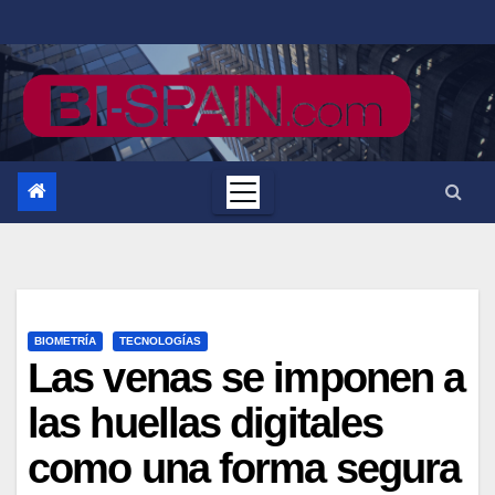
Saltar
al
contenido
BIOMETRÍA
TECNOLOGÍAS
Las venas se imponen a
las huellas digitales
como una forma segura