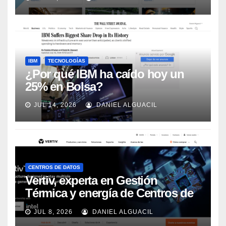
Automation
IBM
TECNOLOGÍAS
¿Por qué IBM ha caído hoy un
25% en Bolsa?
JUL 14, 2026
DANIEL ALGUACIL
CENTROS DE DATOS
Vertiv, experta en Gestión
Térmica y energía de Centros de
Datos, sigue su crecimiento
JUL 8, 2026
DANIEL ALGUACIL
imparable