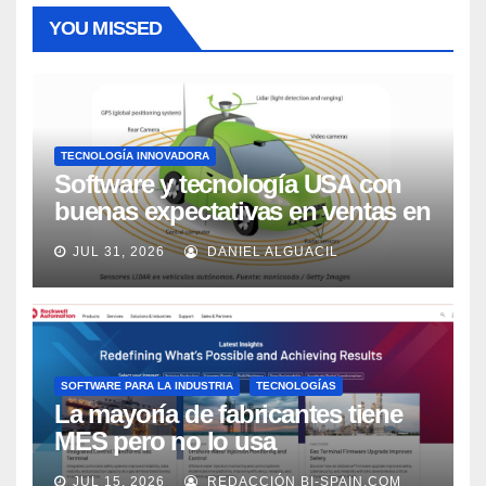
YOU MISSED
TECNOLOGÍA INNOVADORA
Software y tecnología USA con
buenas expectativas en ventas en
los próximos 2 años, según
JUL 31, 2026
DANIEL ALGUACIL
Market Watch
SOFTWARE PARA LA INDUSTRIA
TECNOLOGÍAS
La mayoría de fabricantes tiene
MES pero no lo usa
adecuadamente, según Rockwell
JUL 15, 2026
REDACCIÓN BI-SPAIN.COM