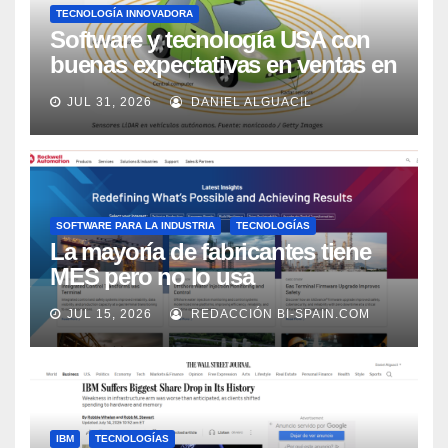
TECNOLOGÍA INNOVADORA
Software y tecnología USA con
buenas expectativas en ventas en
los próximos 2 años, según
JUL 31, 2026
DANIEL ALGUACIL
Market Watch
SOFTWARE PARA LA INDUSTRIA
TECNOLOGÍAS
La mayoría de fabricantes tiene
MES pero no lo usa
adecuadamente, según Rockwell
JUL 15, 2026
REDACCIÓN BI-SPAIN.COM
Automation
IBM
TECNOLOGÍAS