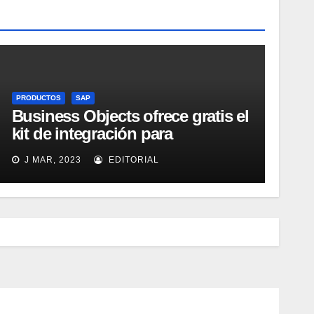
PRODUCTOS
SAP
Business Objects ofrece gratis el
kit de integración para
Micrososft Office SharePoint
J MAR, 2023
EDITORIAL
Server 2007