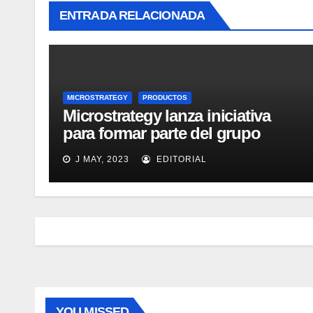
ENTRADA RELACIONADA
MICROSTRATEGY
PRODUCTOS
Microstrategy lanza iniciativa
para formar parte del grupo
MicroStrategy Business
J MAY, 2023
EDITORIAL
Intelligence Group en LinkedIn
YOU MISSED