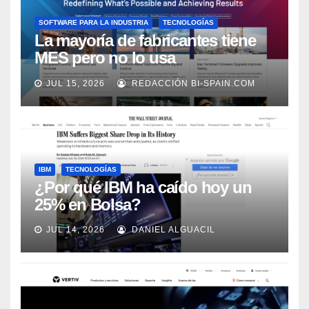
SOFTWARE PARA LA INDUSTRIA
TECNOLOGÍAS
La mayoría de fabricantes tiene
MES pero no lo usa
adecuadamente, según Rockwell
JUL 15, 2026
REDACCIÓN BI-SPAIN.COM
Automation
IBM
TECNOLOGÍAS
¿Por qué IBM ha caído hoy un
25% en Bolsa?
JUL 14, 2026
DANIEL ALGUACIL