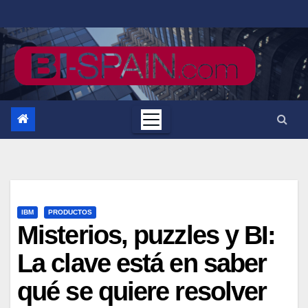
Saltar
al
contenido
IBM
PRODUCTOS
Misterios, puzzles y BI:
La clave está en saber
qué se quiere resolver