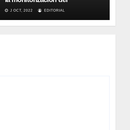
rendimiento de sistemas de
J OCT, 2022
EDITORIAL
captura y ECM