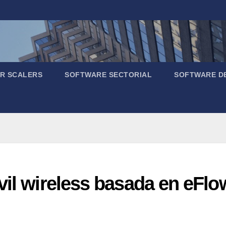
R SCALERS
SOFTWARE SECTORIAL
SOFTWARE D
vil wireless basada en eFl