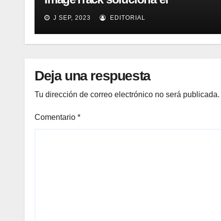
problema de costes y cuello de
J SEP, 2023
EDITORIAL
botella de los laboratorios
LabOne
Deja una respuesta
Tu dirección de correo electrónico no será publicada.
Comentario
*