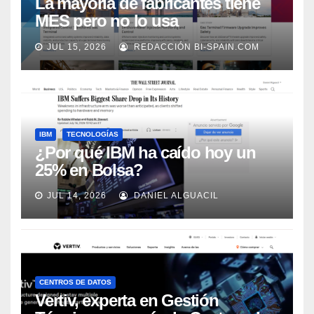
La mayoría de fabricantes tiene
MES pero no lo usa
adecuadamente, según Rockwell
JUL 15, 2026
REDACCIÓN BI-SPAIN.COM
Automation
IBM
TECNOLOGÍAS
¿Por qué IBM ha caído hoy un
25% en Bolsa?
JUL 14, 2026
DANIEL ALGUACIL
CENTROS DE DATOS
Vertiv, experta en Gestión