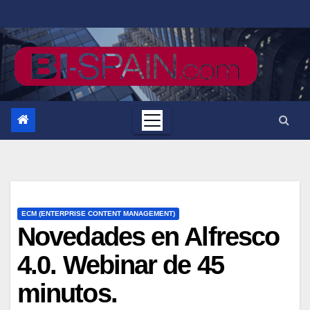
Saltar
al
contenido
ECM (ENTERPRISE CONTENT MANAGEMENT)
Novedades en Alfresco
4.0. Webinar de 45
minutos.