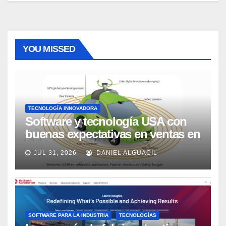
YOU MISSED
TECNOLOGÍA INNOVADORA
Software y tecnología USA con
buenas expectativas en ventas en
los próximos 2 años, según
JUL 31, 2026
DANIEL ALGUACIL
Market Watch
SOFTWARE PARA LA INDUSTRIA
TECNOLOGÍAS