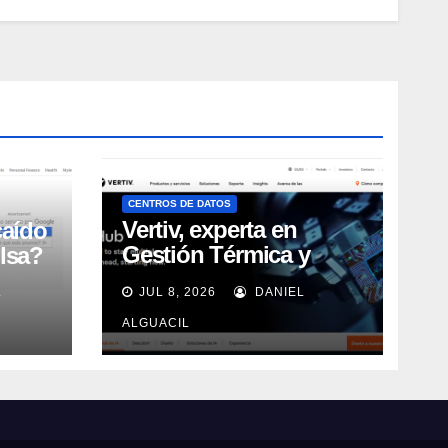
CENTROS DE DATOS
Vertiv, experta en
caído
Gestión Térmica y
lsa?
energía de Centros de
L
JUL 8, 2026
DANIEL
Datos, sigue su
crecimiento imparable
ALGUACIL