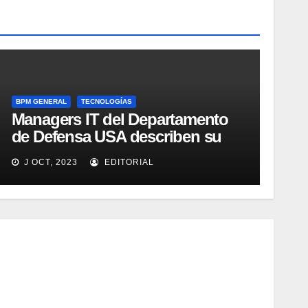
BPM GENERAL
TECNOLOGÍAS
Managers IT del Departamento
de Defensa USA describen su
implementación SOA
J OCT, 2023
EDITORIAL