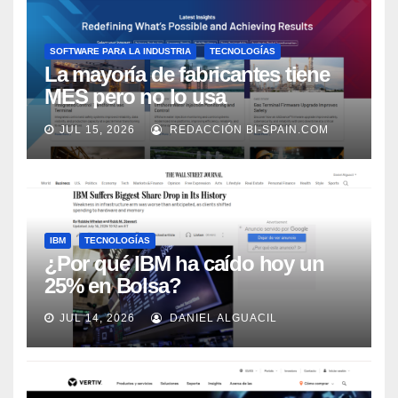
SOFTWARE PARA LA INDUSTRIA
TECNOLOGÍAS
La mayoría de fabricantes tiene
MES pero no lo usa
adecuadamente, según Rockwell
JUL 15, 2026
REDACCIÓN BI-SPAIN.COM
Automation
IBM
TECNOLOGÍAS
¿Por qué IBM ha caído hoy un
25% en Bolsa?
JUL 14, 2026
DANIEL ALGUACIL