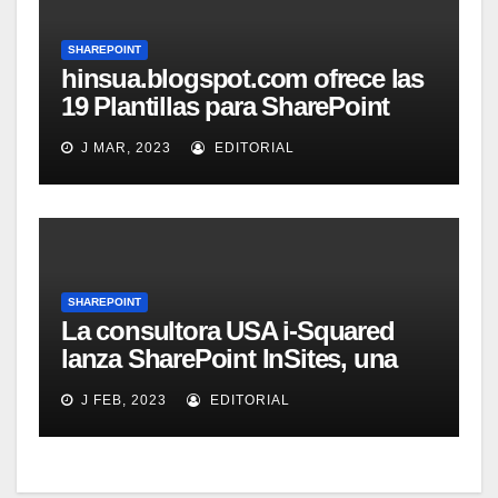
SHAREPOINT
hinsua.blogspot.com ofrece las
19 Plantillas para SharePoint
2010
J MAR, 2023
EDITORIAL
SHAREPOINT
La consultora USA i-Squared
lanza SharePoint InSites, una
herramienta para que los
J FEB, 2023
EDITORIAL
usuarios de una organización
aprendan a sacar el mayor
provecho de SharePoint