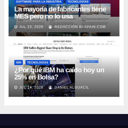
SOFTWARE PARA LA INDUSTRIA
TECNOLOGÍAS
La mayoría de fabricantes tiene
MES pero no lo usa
adecuadamente, según Rockwell
JUL 15, 2026
REDACCIÓN BI-SPAIN.COM
Automation
IBM
TECNOLOGÍAS
¿Por qué IBM ha caído hoy un
25% en Bolsa?
JUL 14, 2026
DANIEL ALGUACIL