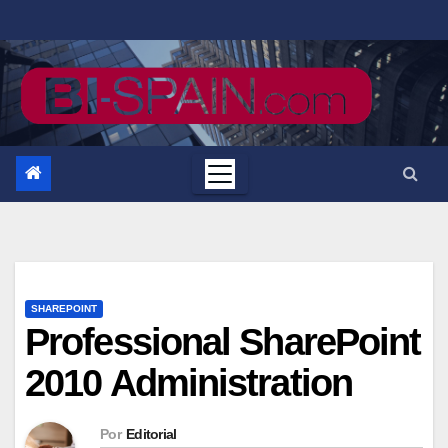
Saltar
al
contenido
SHAREPOINT
Professional SharePoint
2010 Administration
Por
Editorial