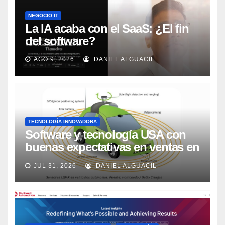
NEGOCIO IT
La IA acaba con el SaaS: ¿El fin
del software?
AGO 9, 2026
DANIEL ALGUACIL
TECNOLOGÍA INNOVADORA
Software y tecnología USA con
buenas expectativas en ventas en
los próximos 2 años, según
JUL 31, 2026
DANIEL ALGUACIL
Market Watch