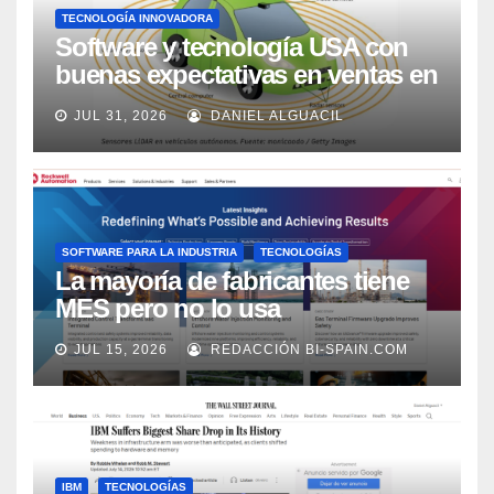
TECNOLOGÍA INNOVADORA
Software y tecnología USA con
buenas expectativas en ventas en
los próximos 2 años, según
JUL 31, 2026
DANIEL ALGUACIL
Market Watch
SOFTWARE PARA LA INDUSTRIA
TECNOLOGÍAS
La mayoría de fabricantes tiene
MES pero no lo usa
adecuadamente, según Rockwell
JUL 15, 2026
REDACCIÓN BI-SPAIN.COM
Automation
IBM
TECNOLOGÍAS