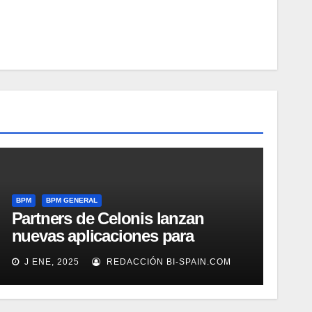
BPM
BPM GENERAL
Partners de Celonis lanzan
nuevas aplicaciones para
automarizar migración a SAP o
J ENE, 2025
REDACCIÓN BI-SPAIN.COM
Gestión de Reclamaciones en
Seguros