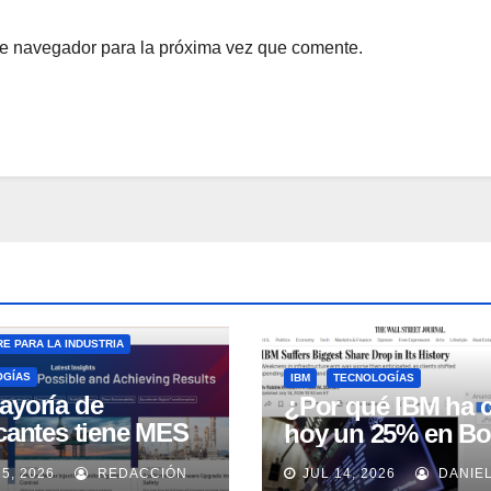
te navegador para la próxima vez que comente.
E PARA LA INDUSTRIA
OGÍAS
IBM
TECNOLOGÍAS
ayoría de
¿Por qué IBM ha 
icantes tiene MES
hoy un 25% en Bo
 no lo usa
15, 2026
REDACCIÓN
JUL 14, 2026
DANIE
uadamente, según