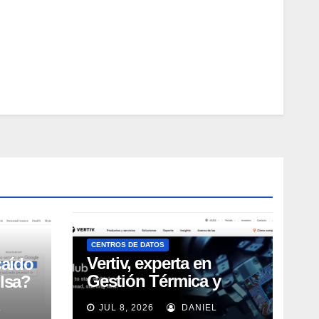
CENTROS DE DATOS
Vertiv, experta en
caído
Gestión Térmica y
lsa?
energía de Centros de
L
JUL 8, 2026
DANIEL
Datos, sigue su