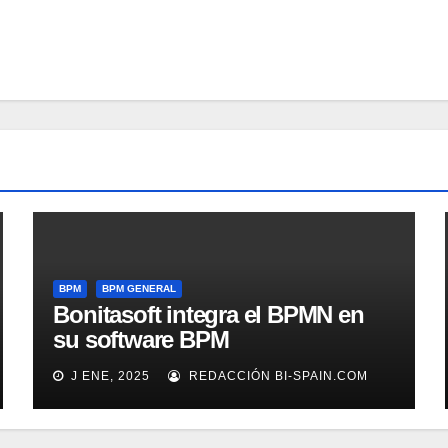
BPM
BPM GENERAL
Bonitasoft integra el BPMN en
su software BPM
J ENE, 2025
REDACCIÓN BI-SPAIN.COM