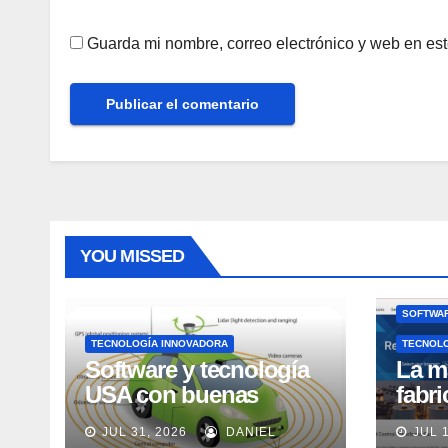
Guarda mi nombre, correo electrónico y web en es
YOU MISSED
SOFTWAR
TECNOLOGÍA INNOVADORA
TECNOL
Software y tecnología
La m
USA con buenas
fabr
expectativas en ventas
pero
JUL 31, 2026
DANIEL
JUL 
en los próximos 2
adec