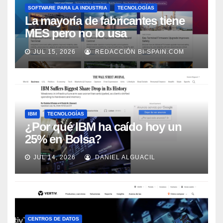
SOFTWARE PARA LA INDUSTRIA
TECNOLOGÍAS
La mayoría de fabricantes tiene
MES pero no lo usa
adecuadamente, según Rockwell
JUL 15, 2026
REDACCIÓN BI-SPAIN.COM
Automation
IBM
TECNOLOGÍAS
¿Por qué IBM ha caído hoy un
25% en Bolsa?
JUL 14, 2026
DANIEL ALGUACIL
CENTROS DE DATOS