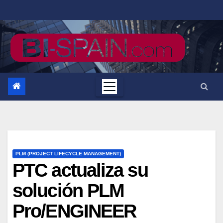
Saltar
al
contenido
PLM (PROJECT LIFECYCLE MANAGEMENT)
PTC actualiza su
solución PLM
Pro/ENGINEER