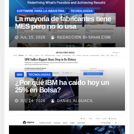
SOFTWARE PARA LA INDUSTRIA
TECNOLOGÍAS
La mayoría de fabricantes tiene
MES pero no lo usa
adecuadamente, según Rockwell
JUL 15, 2026
REDACCIÓN BI-SPAIN.COM
Automation
IBM
TECNOLOGÍAS
¿Por qué IBM ha caído hoy un
25% en Bolsa?
JUL 14, 2026
DANIEL ALGUACIL