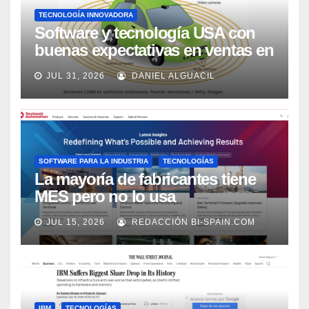
TECNOLOGÍA INNOVADORA
Software y tecnología USA con
buenas expectativas en ventas en
los próximos 2 años, según
JUL 31, 2026
DANIEL ALGUACIL
Market Watch
SOFTWARE PARA LA INDUSTRIA
TECNOLOGÍAS
La mayoría de fabricantes tiene
MES pero no lo usa
adecuadamente, según Rockwell
JUL 15, 2026
REDACCIÓN BI-SPAIN.COM
Automation
IBM
TECNOLOGÍAS