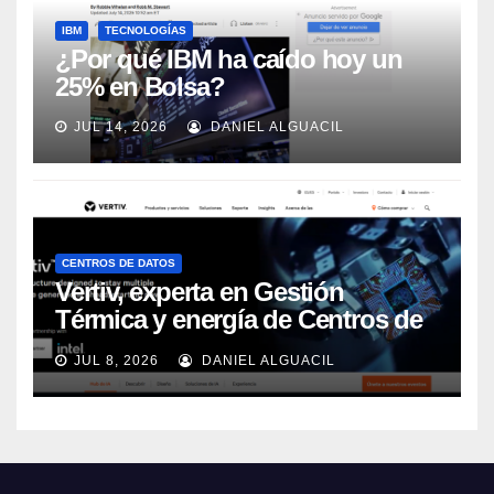
IBM
TECNOLOGÍAS
¿Por qué IBM ha caído hoy un
25% en Bolsa?
JUL 14, 2026
DANIEL ALGUACIL
CENTROS DE DATOS
Vertiv, experta en Gestión
Térmica y energía de Centros de
Datos, sigue su crecimiento
JUL 8, 2026
DANIEL ALGUACIL
imparable