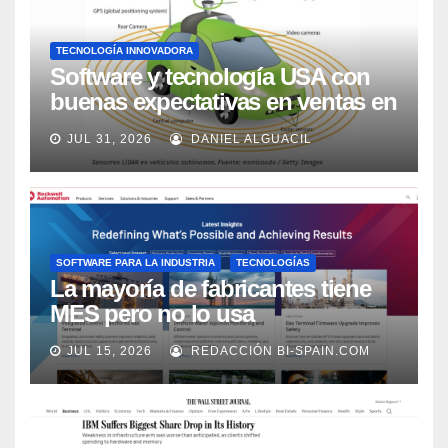
TECNOLOGÍA INNOVADORA
Software y tecnología USA con
buenas expectativas en ventas en
los próximos 2 años, según
JUL 31, 2026
DANIEL ALGUACIL
Market Watch
SOFTWARE PARA LA INDUSTRIA
TECNOLOGÍAS
La mayoría de fabricantes tiene
MES pero no lo usa
adecuadamente, según Rockwell
JUL 15, 2026
REDACCIÓN BI-SPAIN.COM
Automation