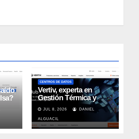
CENTROS DE DATOS
Vertiv, experta en
caído
Gestión Térmica y
lsa?
energía de Centros de
L
JUL 8, 2026
DANIEL
Datos, sigue su
crecimiento imparable
ALGUACIL