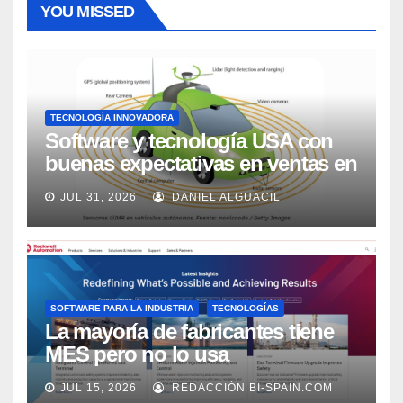
YOU MISSED
TECNOLOGÍA INNOVADORA
Software y tecnología USA con
buenas expectativas en ventas en
los próximos 2 años, según
JUL 31, 2026
DANIEL ALGUACIL
Market Watch
SOFTWARE PARA LA INDUSTRIA
TECNOLOGÍAS
La mayoría de fabricantes tiene
MES pero no lo usa
adecuadamente, según Rockwell
JUL 15, 2026
REDACCIÓN BI-SPAIN.COM
Automation