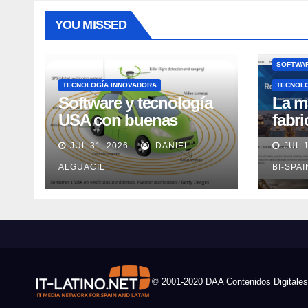
YOU MISSED
SOFTWAR
TECNOLOGÍA INNOVADORA
TECNOL
Software y tecnología
La m
USA con buenas
fabr
expectativas en ventas
pero
JUL 31, 2026
DANIEL
JUL 
en los próximos 2
adec
años, según Market
ALGUACIL
Rock
BI-SPA
Watch
© 2001-2020 DAA Contenidos Digitales