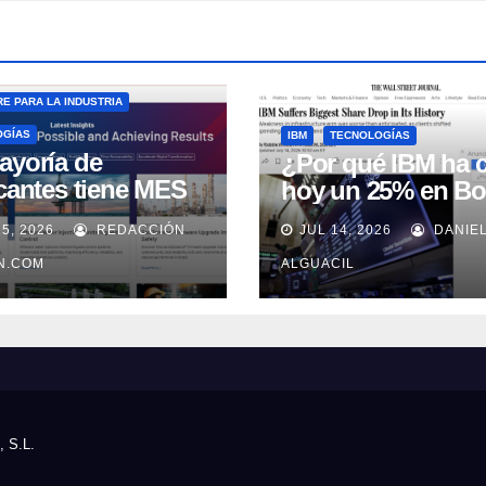
E PARA LA INDUSTRIA
OGÍAS
IBM
TECNOLOGÍAS
ayoría de
¿Por qué IBM ha 
icantes tiene MES
hoy un 25% en Bo
 no lo usa
15, 2026
REDACCIÓN
JUL 14, 2026
DANIE
uadamente, según
well Automation
IN.COM
ALGUACIL
, S.L.