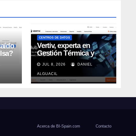
CENTROS DE DATOS
Vertiv, experta en
caído
Gestión Térmica y
lsa?
energía de Centros de
L
JUL 8, 2026
DANIEL
Datos, sigue su
crecimiento imparable
ALGUACIL
Acerca de BI-Spain.com
Contacto