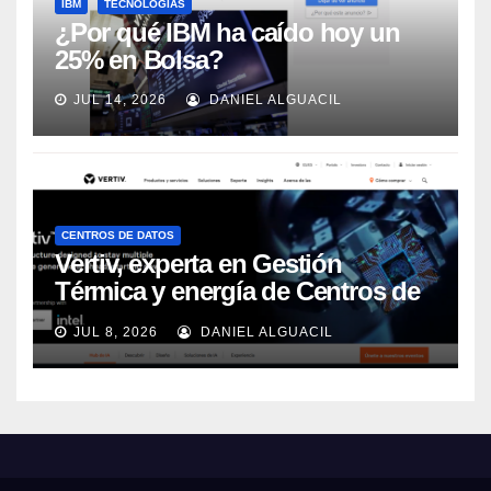
IBM
TECNOLOGÍAS
¿Por qué IBM ha caído hoy un
25% en Bolsa?
JUL 14, 2026
DANIEL ALGUACIL
CENTROS DE DATOS
Vertiv, experta en Gestión
Térmica y energía de Centros de
Datos, sigue su crecimiento
JUL 8, 2026
DANIEL ALGUACIL
imparable