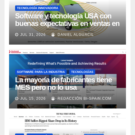
TECNOLOGÍA INNOVADORA
Software y tecnología USA con
buenas expectativas en ventas en
los próximos 2 años, según
JUL 31, 2026
DANIEL ALGUACIL
Market Watch
SOFTWARE PARA LA INDUSTRIA
TECNOLOGÍAS
La mayoría de fabricantes tiene
MES pero no lo usa
adecuadamente, según Rockwell
JUL 15, 2026
REDACCIÓN BI-SPAIN.COM
Automation