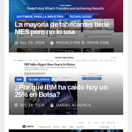
SOFTWARE PARA LA INDUSTRIA
TECNOLOGÍAS
La mayoría de fabricantes tiene
MES pero no lo usa
adecuadamente, según Rockwell
JUL 15, 2026
REDACCIÓN BI-SPAIN.COM
Automation
IBM
TECNOLOGÍAS
¿Por qué IBM ha caído hoy un
25% en Bolsa?
JUL 14, 2026
DANIEL ALGUACIL