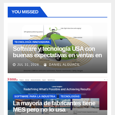
YOU MISSED
TECNOLOGÍA INNOVADORA
Software y tecnología USA con
buenas expectativas en ventas en
los próximos 2 años, según
JUL 31, 2026
DANIEL ALGUACIL
Market Watch
SOFTWARE PARA LA INDUSTRIA
TECNOLOGÍAS
La mayoría de fabricantes tiene
MES pero no lo usa