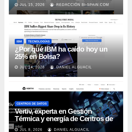
adecuadamente, según Rockwell
JUL 15, 2026
REDACCIÓN BI-SPAIN.COM
Automation
IBM
TECNOLOGÍAS
¿Por qué IBM ha caído hoy un
25% en Bolsa?
JUL 14, 2026
DANIEL ALGUACIL
CENTROS DE DATOS
Vertiv, experta en Gestión
Térmica y energía de Centros de
Datos, sigue su crecimiento
JUL 8, 2026
DANIEL ALGUACIL