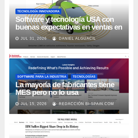
TECNOLOGÍA INNOVADORA
Software y tecnología USA con
buenas expectativas en ventas en
los próximos 2 años, según
JUL 31, 2026
DANIEL ALGUACIL
Market Watch
SOFTWARE PARA LA INDUSTRIA
TECNOLOGÍAS
La mayoría de fabricantes tiene
MES pero no lo usa
adecuadamente, según Rockwell
JUL 15, 2026
REDACCIÓN BI-SPAIN.COM
Automation