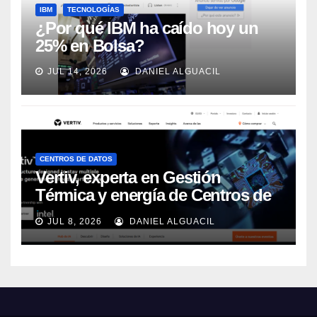
IBM
TECNOLOGÍAS
¿Por qué IBM ha caído hoy un
25% en Bolsa?
JUL 14, 2026
DANIEL ALGUACIL
CENTROS DE DATOS
Vertiv, experta en Gestión
Térmica y energía de Centros de
Datos, sigue su crecimiento
JUL 8, 2026
DANIEL ALGUACIL
imparable