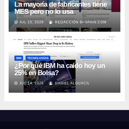
La mayoría de fabricantes tiene
MES pero no lo usa
adecuadamente, según Rockwell
JUL 15, 2026
REDACCIÓN BI-SPAIN.COM
Automation
IBM
TECNOLOGÍAS
¿Por qué IBM ha caído hoy un
25% en Bolsa?
JUL 14, 2026
DANIEL ALGUACIL