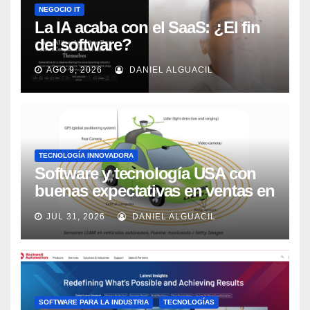
NEGOCIO IT
La IA acaba con el SaaS: ¿El fin
del software?
AGO 9, 2026
DANIEL ALGUACIL
TECNOLOGÍA INNOVADORA
Software y tecnología USA con
buenas expectativas en ventas en
los próximos 2 años, según
JUL 31, 2026
DANIEL ALGUACIL
Market Watch
SOFTWARE PARA LA INDUSTRIA
TECNOLOGÍAS