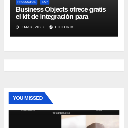
PRODUCTOS
SAP
Business Objects ofrece gratis
el kit de integración para
Micrososft Office SharePoint
J MAR, 2023
EDITORIAL
Server 2007
YOU MISSED