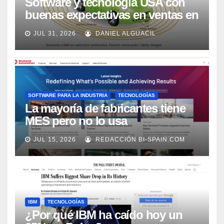
Software y tecnología USA con
buenas expectativas en ventas en
los próximos 2 años, según
JUL 31, 2026
DANIEL ALGUACIL
Market Watch
SOFTWARE PARA LA INDUSTRIA
TECNOLOGÍAS
La mayoría de fabricantes tiene
MES pero no lo usa
adecuadamente, según Rockwell
JUL 15, 2026
REDACCIÓN BI-SPAIN.COM
Automation
IBM
TECNOLOGÍAS
¿Por qué IBM ha caído hoy un