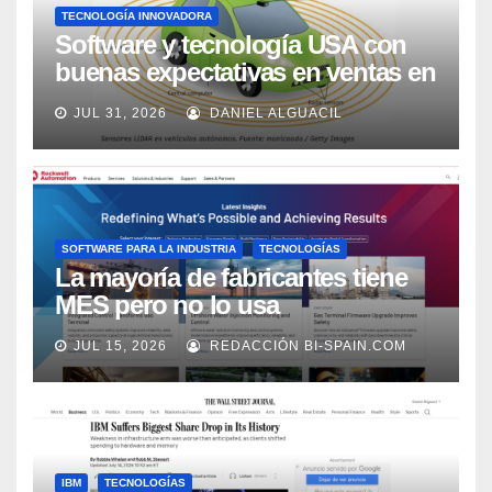
TECNOLOGÍA INNOVADORA
Software y tecnología USA con
buenas expectativas en ventas en
los próximos 2 años, según
JUL 31, 2026
DANIEL ALGUACIL
Market Watch
SOFTWARE PARA LA INDUSTRIA
TECNOLOGÍAS
La mayoría de fabricantes tiene
MES pero no lo usa
adecuadamente, según Rockwell
JUL 15, 2026
REDACCIÓN BI-SPAIN.COM
Automation
IBM
TECNOLOGÍAS