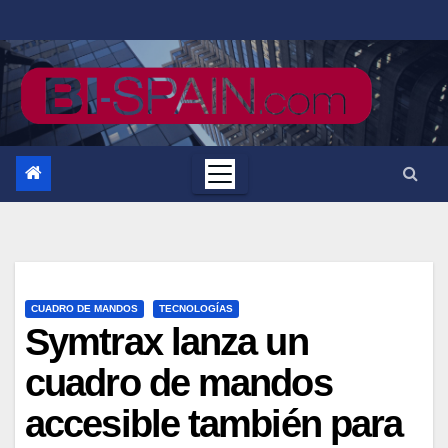
Saltar
al
contenido
CUADRO DE MANDOS
TECNOLOGÍAS
Symtrax lanza un
cuadro de mandos
accesible también para