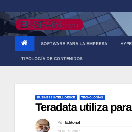
Saltar
al
contenido
SOFTWARE PARA LA EMPRESA
HYPE
TIPOLOGÍA DE CONTENIDOS
BUSINESS INTELLIGENCE
TECNOLOGÍAS
Teradata utiliza pa
Por
Editorial
NOV 15, 2007